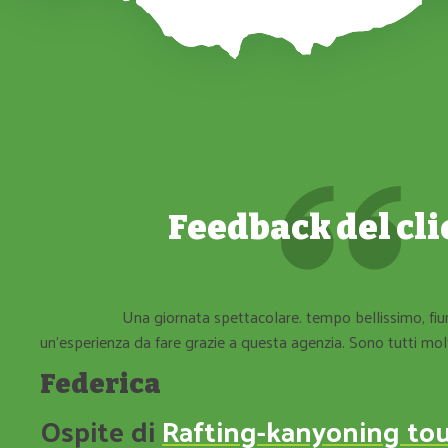
Feedback del cli
Una giornata spettacolare. tempo bellissimo, fiu
un'esperienza da fare grazie a questa agenzia. Sono tutti molt
Federica
Ospite di
Rafting-kanyoning to