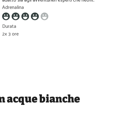
Adrenalina
Durata
2x 3 ore
n acque bianche 