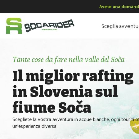
Avete una domand
menu
Sceglia avventu
menu
Tante cose da fare nella valle del Soča
Il miglior rafting
in Slovenia sul
fiume Soča
Scegliete la vostra avventura in acque bianche, ogni tour ti o
un'esperienza diversa