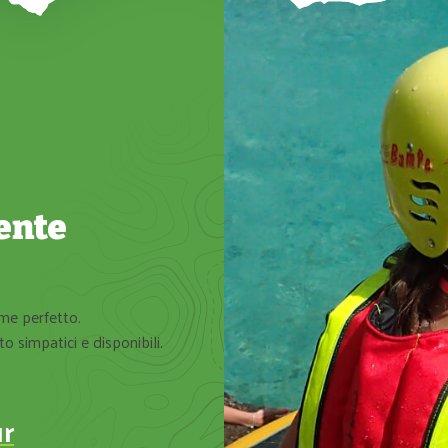
ente
me perfetto.
È stata la prima volta che ho fatto ra
o simpatici e disponibili.
perdere soprattutto nel periodo estiv
paesaggio meravigl
Mercedes
ur