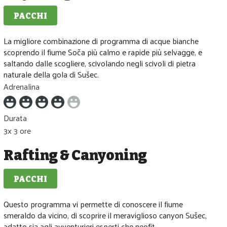
PACCHI
Media difficolta
La migliore combinazione di programma di acque bianche
scoprendo il fiume Soča più calmo e rapide più selvagge, e
saltando dalle scogliere, scivolando negli scivoli di pietra
naturale della gola di Sušec.
Adrenalina
Durata
3x 3 ore
Rafting & Canyoning
PACCHI
Media difficolta
Questo programma vi permette di conoscere il fiume
smeraldo da vicino, di scoprire il meraviglioso canyon Sušec,
adatto sia agli avventurieri esperti che neofit.