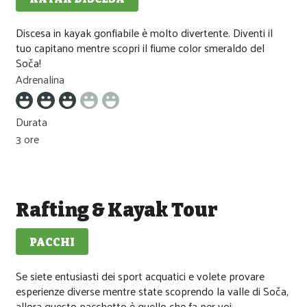
Media difficolta
Discesa in kayak gonfiabile è molto divertente. Diventi il
tuo capitano mentre scopri il fiume color smeraldo del
Soča!
Adrenalina
Durata
3 ore
Rafting & Kayak Tour
PACCHI
Media difficolta
Se siete entusiasti dei sport acquatici e volete provare
esperienze diverse mentre state scoprendo la valle di Soča,
allora questo pacchetto è quello che fa per voi.