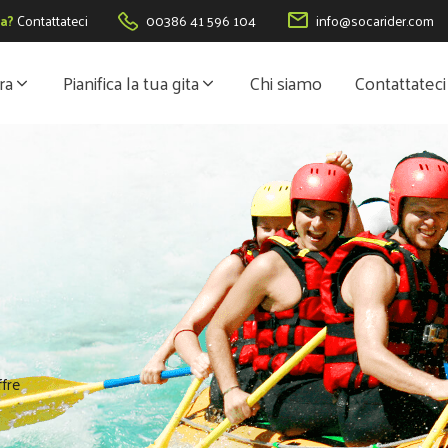
a?
Contattateci
00386 41 596 104
info@socarider.com
ra
Pianifica la tua gita
Chi siamo
Contattateci
ffre