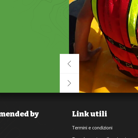
Ospite di
Half day r
mended by
Link utili
Termini e condizioni