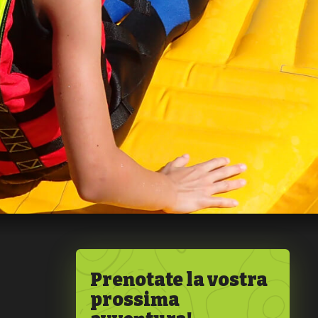
afting tour
Ospite 
Prenotate la vostra
prossima