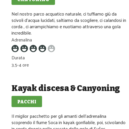
Media difficolta
Nel nostro parco acquatico naturale, ci tuffiamo giù da
scivoli d'acqua lucidati, saltiamo da scogliere, ci calandosi in
corda , ci arrampichiamo e nuotiamo attraverso una gola
incredibile.
Adrenalina
Durata
3,5-4 ore
Kayak discesa & Canyoning
PACCHI
Media difficolta
Il miglior pacchetto per gli amanti dell'adrenalina
scoprendo il fiume Soca in kayak gonfiabile, poi, scivolando
in corda doppia nelle cascate delle gole di Sušec.