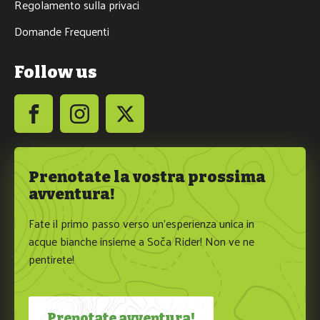
Regolamento sulla privaci
Domande Frequenti
Follow us
Prenotate la vostra prossima
avventura!
Fate il primo passo verso un’esperienza unica in
acque bianche insieme a Soča Rider! Non ve ne
pentirete!
Prenotate avventura!