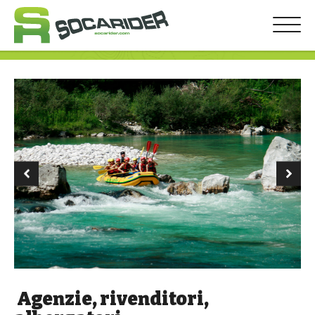
bmenu
bmenu
Agenzie, rivenditori,